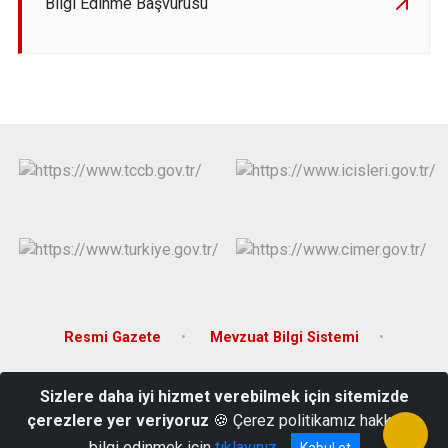
Bilgi Edinme Başvurusu
Resmi Gazete
Mevzuat Bilgi Sistemi
Kullanım ve Gizlilik
Kolluk Gözetim Komisyonu
Sizlere daha iyi hizmet verebilmek için sitemizde
çerezlere yer veriyoruz
🍪 Çerez politikamız hakkında
Havzan Mahallesi Azerbaycan Caddesi No:68 Meram/KONYA
bilgi edinmek için
tıklayınız