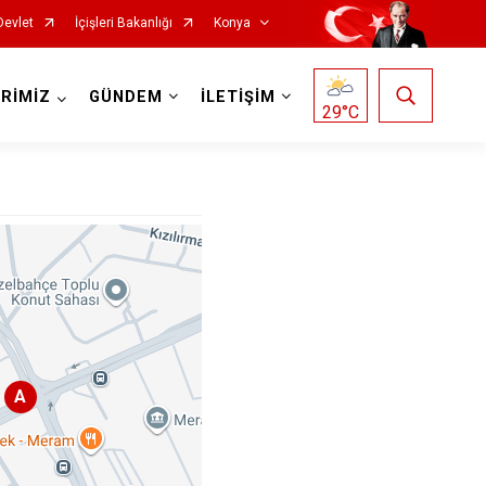
Devlet
İçişleri Bakanlığı
Konya
RİMİZ
GÜNDEM
İLETİŞİM
29
°C
Doğanhisar
Kulu
Emirgazi
Meram
Ereğli
Sarayönü
Güneysınır
Selçuklu
A
Hadim
Seydişehir
Halkapınar
Taşkent