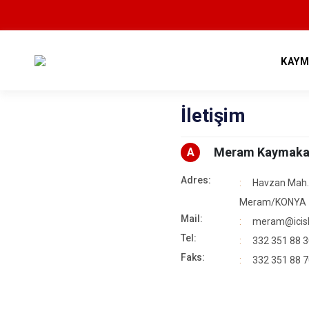
KAYM
İletişim
Meram Kaymaka
A
Adres:
Havzan Mah.
Meram/KONYA
Mail:
meram@icisle
Tel:
332 351 88 
Faks:
332 351 88 