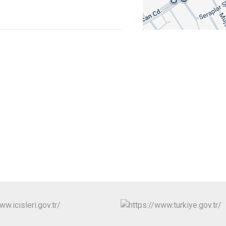
Çeltik
Cihanbeyli
Çumra
Derbent
Derebucak