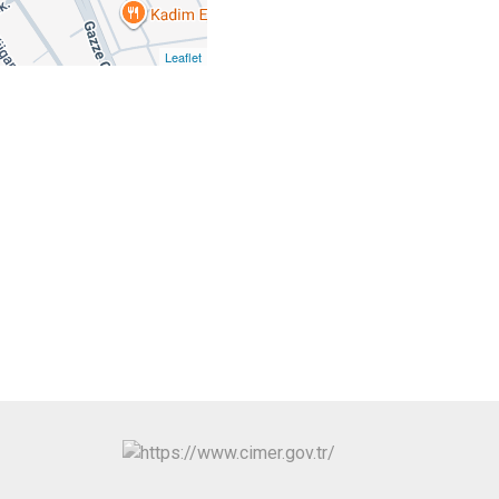
Hüyük
Tuzlukçu
Ilgın
Yalıhüyük
Leaflet
Kadınhanı
Yunak
Karapınar
Karatay