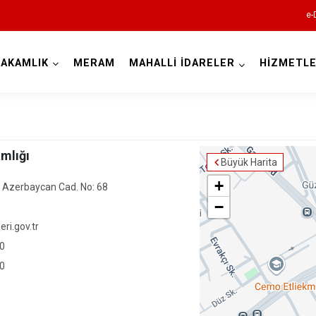
e-
AKAMLIK
MERAM
MAHALLİ İDARELER
HİZMETLE
Konya
mlığı
Büyük Harita
Ahırlı
+
 Azerbaycan Cad. No: 68
Akören
−
Akşehir
ri.gov.tr
Altınekin
30
70
Beyşehir
Bozkır