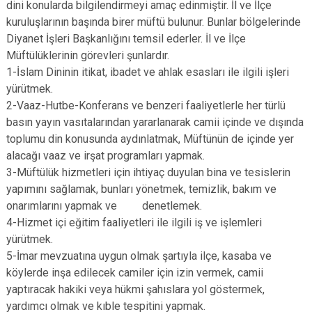
dini konularda bilgilendirmeyi amaç edinmiştir. İl ve İlçe
Derebucak
Karatay
kuruluşlarının başında birer müftü bulunur. Bunlar bölgelerinde
Diyanet İşleri Başkanlığını temsil ederler. İl ve İlçe
Müftülüklerinin görevleri şunlardır.
1-İslam Dininin itikat, ibadet ve ahlak esasları ile ilgili işleri
yürütmek.
2-Vaaz-Hutbe-Konferans ve benzeri faaliyetlerle her türlü
basın yayın vasıtalarından yararlanarak camii içinde ve dışında
toplumu din konusunda aydınlatmak, Müftünün de içinde yer
alacağı vaaz ve irşat programları yapmak.
3-Müftülük hizmetleri için ihtiyaç duyulan bina ve tesislerin
yapımını sağlamak, bunları yönetmek, temizlik, bakım ve
onarımlarını yapmak ve denetlemek.
4-Hizmet içi eğitim faaliyetleri ile ilgili iş ve işlemleri
yürütmek.
5-İmar mevzuatına uygun olmak şartıyla ilçe, kasaba ve
köylerde inşa edilecek camiler için izin vermek, camii
yaptıracak hakiki veya hükmi şahıslara yol göstermek,
yardımcı olmak ve kıble tespitini yapmak.