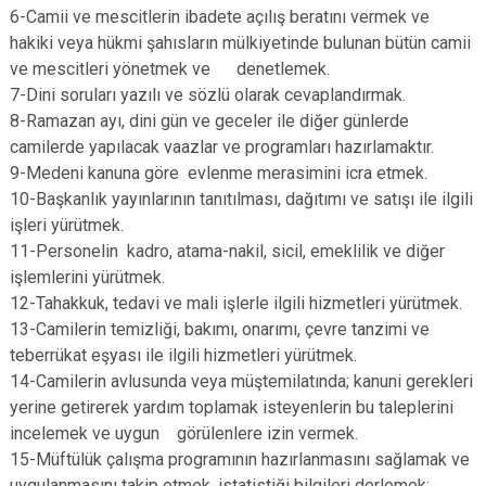
6-Camii ve mescitlerin ibadete açılış beratını vermek ve
hakiki veya hükmi şahısların mülkiyetinde bulunan bütün camii
ve mescitleri yönetmek ve denetlemek.
7-Dini soruları yazılı ve sözlü olarak cevaplandırmak.
8-Ramazan ayı, dini gün ve geceler ile diğer günlerde
camilerde yapılacak vaazlar ve programları hazırlamaktır.
9-Medeni kanuna göre evlenme merasimini icra etmek.
10-Başkanlık yayınlarının tanıtılması, dağıtımı ve satışı ile ilgili
işleri yürütmek.
11-Personelin kadro, atama-nakil, sicil, emeklilik ve diğer
işlemlerini yürütmek.
12-Tahakkuk, tedavi ve mali işlerle ilgili hizmetleri yürütmek.
13-Camilerin temizliği, bakımı, onarımı, çevre tanzimi ve
teberrükat eşyası ile ilgili hizmetleri yürütmek.
14-Camilerin avlusunda veya müştemilatında; kanuni gerekleri
yerine getirerek yardım toplamak isteyenlerin bu taleplerini
incelemek ve uygun görülenlere izin vermek.
15-Müftülük çalışma programının hazırlanmasını sağlamak ve
uygulanmasını takip etmek, istatistiği bilgileri derlemek;