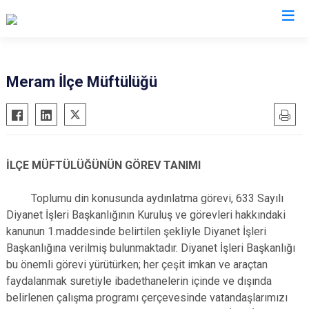
Konya
Meram İlçe Müftülüğü
Ahırlı
Doğanhisar
Kulu
Akören
Emirgazi
Meram
Akşehir
Ereğli
Sarayönü
İLÇE MÜFTÜLÜĞÜNÜN GÖREV TANIMI
Altınekin
Güneysınır
Selçuklu
Beyşehir
Hadim
Seydişehir
Toplumu din konusunda aydınlatma görevi, 633 Sayılı
Diyanet İşleri Başkanlığının Kuruluş ve görevleri hakkındaki
Bozkır
Halkapınar
Taşkent
kanunun 1.maddesinde belirtilen şekliyle Diyanet İşleri
Çeltik
Hüyük
Tuzlukçu
Başkanlığına verilmiş bulunmaktadır. Diyanet İşleri Başkanlığı
Cihanbeyli
Ilgın
Yalıhüyük
bu önemli görevi yürütürken; her çeşit imkan ve araçtan
Çumra
Kadınhanı
Yunak
faydalanmak suretiyle ibadethanelerin içinde ve dışında
belirlenen çalışma programı çerçevesinde vatandaşlarımızı
Derbent
Karapınar