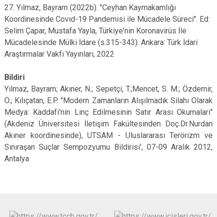
27. Yılmaz, Bayram (2022b). "Ceyhan Kaymakamlığı
Koordinesinde Covıd-19 Pandemisi ile Mücadele Süreci". Ed:
Selim Çapar, Mustafa Yayla, Türkiye'nin Koronavirüs İle
Mücadelesinde Mülki İdare (s.315-343). Ankara: Türk İdari
Araştırmalar Vakfı Yayınları, 2022
Bildiri
Yılmaz, Bayram; Akıner, N.; Sepetçi, T.;Mencet, S. M.; Özdemir,
Ö.; Kılıçatan, E.P. "Modern Zamanların Alışılmadık Silahı Olarak
Medya: Kaddafi'nin Linç Edilmesinin Satır Arası Okumaları"
(Akdeniz Üniversitesi İletişim Fakültesinden Doç.Dr.Nurdan
Akıner koordinesinde), UTSAM - Uluslararası Terörizm ve
Sınıraşan Suçlar Sempozyumu Bildirisi', 07-09 Aralık 2012,
Antalya