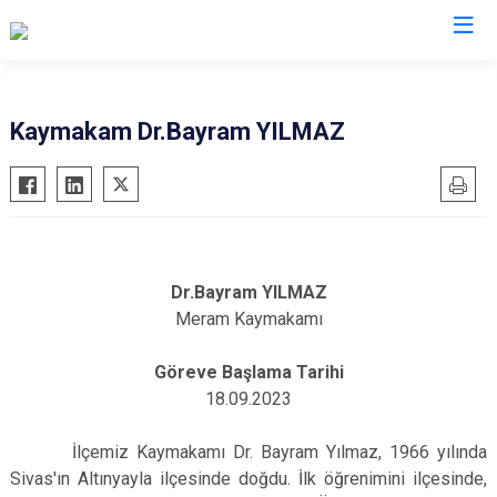
Konya
Kaymakam Dr.Bayram YILMAZ
Ahırlı
Doğanhisar
Kulu
Akören
Emirgazi
Meram
Akşehir
Ereğli
Sarayönü
Altınekin
Güneysınır
Selçuklu
Dr.Bayram YILMAZ
Beyşehir
Hadim
Seydişehir
Meram Kaymakamı
Bozkır
Halkapınar
Taşkent
Göreve Başlama Tarihi
Çeltik
Hüyük
Tuzlukçu
18.09.2023
Cihanbeyli
Ilgın
Yalıhüyük
Çumra
Kadınhanı
Yunak
İlçemiz Kaymakamı Dr. Bayram Yılmaz, 1966 yılında
Sivas'ın Altınyayla ilçesinde doğdu. İlk öğrenimini ilçesinde,
Derbent
Karapınar