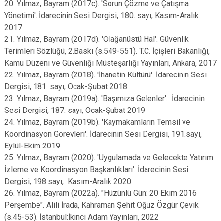
20. Yılmaz, Bayram (2017c). 'Sorun Çözme ve Çatışma
Yönetimi'. İdarecinin Sesi Dergisi, 180. sayı, Kasım-Aralık
2017
21. Yılmaz, Bayram (2017d). 'Olağanüstü Hal'. Güvenlik
Terimleri Sözlüğü, 2.Baskı (s.549-551). T.C. İçişleri Bakanlığı,
Kamu Düzeni ve Güvenliği Müsteşarlığı Yayınları, Ankara, 2017
22. Yılmaz, Bayram (2018). 'İhanetin Kültürü'. İdarecinin Sesi
Dergisi, 181. sayı, Ocak-Şubat 2018
23. Yılmaz, Bayram (2019a). 'Başımıza Gelenler'. İdarecinin
Sesi Dergisi, 187. sayı, Ocak-Şubat 2019
24. Yılmaz, Bayram (2019b). 'Kaymakamların Temsil ve
Koordinasyon Görevleri'. İdarecinin Sesi Dergisi, 191.sayı,
Eylül-Ekim 2019
25. Yılmaz, Bayram (2020). 'Uygulamada ve Gelecekte Yatırım
İzleme ve Koordinasyon Başkanlıkları'. İdarecinin Sesi
Dergisi, 198.sayı, Kasım-Aralık 2020
26. Yılmaz, Bayram (2022a). "Hüzünlü Gün: 20 Ekim 2016
Perşembe". Alili İrada, Kahraman Şehit Oğuz Özgür Çevik
(s.45-53). İstanbul:İkinci Adam Yayınları, 2022