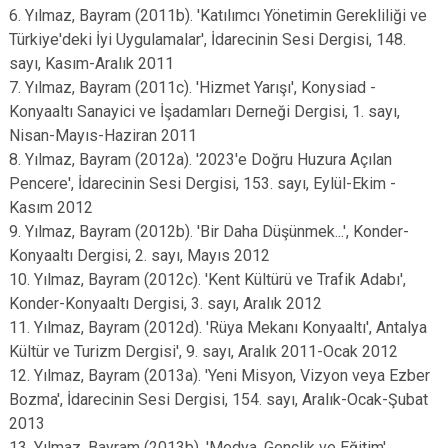
6. Yılmaz, Bayram (2011b). 'Katılımcı Yönetimin Gerekliliği ve
Türkiye'deki İyi Uygulamalar', İdarecinin Sesi Dergisi, 148.
sayı, Kasım-Aralık 2011
7. Yılmaz, Bayram (2011c). 'Hizmet Yarışı', Konysiad -
Konyaaltı Sanayici ve İşadamları Derneği Dergisi, 1. sayı,
Nisan-Mayıs-Haziran 2011
8. Yılmaz, Bayram (2012a). '2023'e Doğru Huzura Açılan
Pencere', İdarecinin Sesi Dergisi, 153. sayı, Eylül-Ekim -
Kasım 2012
9. Yılmaz, Bayram (2012b). 'Bir Daha Düşünmek...', Konder-
Konyaaltı Dergisi, 2. sayı, Mayıs 2012
10. Yılmaz, Bayram (2012c). 'Kent Kültürü ve Trafik Adabı',
Konder-Konyaaltı Dergisi, 3. sayı, Aralık 2012
11. Yılmaz, Bayram (2012d). 'Rüya Mekanı Konyaaltı', Antalya
Kültür ve Turizm Dergisi', 9. sayı, Aralık 2011-Ocak 2012
12. Yılmaz, Bayram (2013a). 'Yeni Misyon, Vizyon veya Ezber
Bozma', İdarecinin Sesi Dergisi, 154. sayı, Aralık-Ocak-Şubat
2013
13. Yılmaz, Bayram (2013b). 'Medya, Gençlik ve Eğitim',