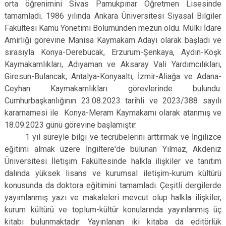
orta öğrenimini Sivas Pamukpınar Öğretmen Lisesinde
Derebucak
Karatay
tamamladı. 1986 yılında Ankara Üniversitesi Siyasal Bilgiler
Fakültesi Kamu Yönetimi Bölümünden mezun oldu. Mülki İdare
Amirliği görevine Manisa Kaymakam Adayı olarak başladı ve
sırasıyla Konya-Derebucak, Erzurum-Şenkaya, Aydın-Köşk
Kaymakamlıkları, Adıyaman ve Aksaray Vali Yardımcılıkları,
Giresun-Bulancak, Antalya-Konyaaltı, İzmir-Aliağa ve Adana-
Ceyhan Kaymakamlıkları görevlerinde bulundu.
Cumhurbaşkanlığının 23.08.2023 tarihli ve 2023/388 sayılı
kararnamesi ile Konya-Meram Kaymakamı olarak atanmış ve
18.09.2023 günü görevine başlamıştır.
1 yıl süreyle bilgi ve tecrübelerini arttırmak ve İngilizce
eğitimi almak üzere İngiltere'de bulunan Yılmaz, Akdeniz
Üniversitesi İletişim Fakültesinde halkla ilişkiler ve tanıtım
dalında yüksek lisans ve kurumsal iletişim-kurum kültürü
konusunda da doktora eğitimini tamamladı. Çeşitli dergilerde
yayımlanmış yazı ve makaleleri mevcut olup halkla ilişkiler,
kurum kültürü ve toplum-kültür konularında yayınlanmış üç
kitabı bulunmaktadır. Yayınlanan iki kitaba da editörlük