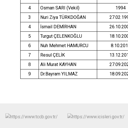
Derebucak
Karatay
4
Osman SARI (Vekil)
1994
3
Nuri Ziya TÜRKDOĞAN
27.02.19
4
İsmail DEMİRHAN
26.10.20
5
Turgut ÇELENKOĞLU
18.10.20
Nuh Mehmet HAMURCU
8.10.20
6
Resul ÇELİK
13.12.20
7
Ali Murat KAYHAN
27.09.20
8
Dr.Bayram YILMAZ
18.09.20
9