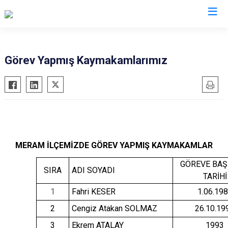
Konya
Görev Yapmış Kaymakamlarımız
Ahırlı
Doğanhisar
Kulu
Akören
Emirgazi
Meram
Akşehir
Ereğli
Sarayönü
Altınekin
Güneysınır
Selçuklu
Beyşehir
Hadim
Seydişehir
MERAM İLÇEMİZDE GÖREV YAPMIŞ KAYMAKAMLAR
Bozkır
Halkapınar
Taşkent
GÖREVE BA
SIRA
ADI SOYADI
Çeltik
Hüyük
Tuzlukçu
TARİHİ
Cihanbeyli
Ilgın
Yalıhüyük
1
Fahri KESER
1.06.19
Çumra
Kadınhanı
Yunak
2
Cengiz Atakan SOLMAZ
26.10.19
Derbent
Karapınar
3
Ekrem ATALAY
1993