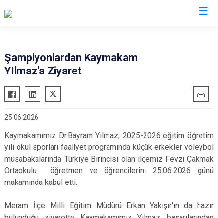
Konya
Şampiyonlardan Kaymakam
YIlmaz'a Ziyaret
Ahırlı
Doğanhisar
Kulu
Akören
Emirgazi
Meram
Akşehir
Ereğli
Sarayönü
25.06.2026
Altınekin
Güneysınır
Selçuklu
Kaymakamımız Dr.Bayram Yılmaz, 2025-2026 eğitim öğretim
Beyşehir
Hadim
Seydişehir
yılı okul sporları faaliyet programında küçük erkekler voleybol
Bozkır
Halkapınar
Taşkent
müsabakalarında Türkiye Birincisi olan ilçemiz Fevzi Çakmak
Çeltik
Hüyük
Tuzlukçu
Ortaokulu öğretmen ve öğrencilerini 25.06.2026 günü
Cihanbeyli
makamında kabul etti.
Ilgın
Yalıhüyük
Çumra
Kadınhanı
Yunak
Meram İlçe Milli Eğitim Müdürü Erkan Yakışır'ın da hazır
Derbent
Karapınar
bulunduğu ziyarette Kaymakamımız Yılmaz, başarılarından