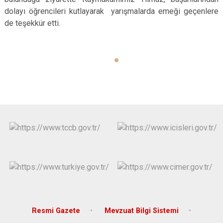
Derebucak
Karatay
dolayı öğrencileri kutlayarak yarışmalarda emeği geçenlere
de teşekkür etti.
Resmi Gazete
Mevzuat Bilgi Sistemi