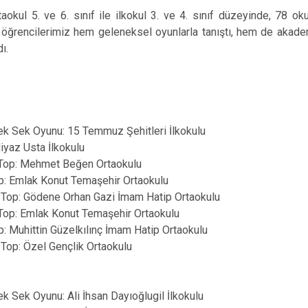
Çeltik
taokul 5. ve 6. sınıf ile ilkokul 3. ve 4. sınıf düzeyinde, 78 
Cihanbeyli
a, öğrencilerimiz hem geleneksel oyunlarla tanıştı, hem de aka
Çumra
dı.
Derbent
Derebucak
ek Sek Oyunu: 15 Temmuz Şehitleri İlkokulu
Niyaz Usta İlkokulu
n Top: Mehmet Beğen Ortaokulu
Top: Emlak Konut Temaşehir Ortaokulu
n Top: Gödene Orhan Gazi İmam Hatip Ortaokulu
n Top: Emlak Konut Temaşehir Ortaokulu
op: Muhittin Güzelkılınç İmam Hatip Ortaokulu
 Top: Özel Gençlik Ortaokulu
k Sek Oyunu: Ali İhsan Dayıoğlugil İlkokulu