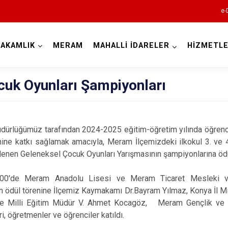
e-
AKAMLIK
MERAM
MAHALLİ İDARELER
HİZMETLE
Konya
cuk Oyunları Şampiyonları
Ahırlı
dürlüğümüz tarafından 2024-2025 eğitim-öğretim yılında öğrenci
mine katkı sağlamak amacıyla, Meram İlçemizdeki ilkokul 3. ve 4. 
Akören
lenen Geleneksel Çocuk Oyunları Yarışmasının şampiyonlarına ödül
Akşehir
Altınekin
.00'de Meram Anadolu Lisesi ve Meram Ticaret Mesleki v
 ödül törenine İlçemiz Kaymakamı Dr.Bayram Yılmaz, Konya İl Mil
Beyşehir
çe Milli Eğitim Müdür V. Ahmet Kocagöz, Meram Gençlik ve 
Bozkır
, öğretmenler ve öğrenciler katıldı.