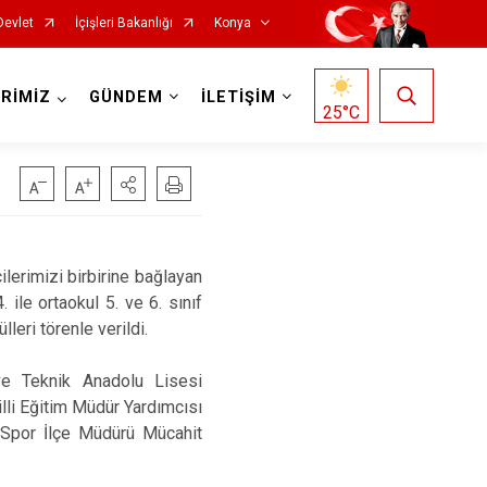
Devlet
İçişleri Bakanlığı
Konya
RİMİZ
GÜNDEM
İLETİŞİM
25
°C
Doğanhisar
Kulu
lerimizi birbirine bağlayan
ile ortaokul 5. ve 6. sınıf
Emirgazi
Meram
leri törenle verildi.
Ereğli
Sarayönü
Güneysınır
Selçuklu
e Teknik Anadolu Lisesi
li Eğitim Müdür Yardımcısı
Hadim
Seydişehir
Spor İlçe Müdürü Mücahit
Halkapınar
Taşkent