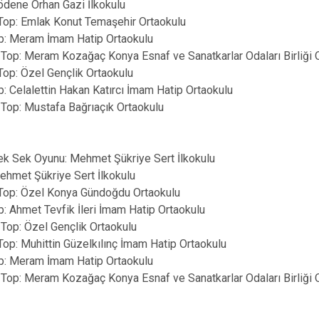
Gödene Orhan Gazi İlkokulu
n Top: Emlak Konut Temaşehir Ortaokulu
Top: Meram İmam Hatip Ortaokulu
n Top: Meram Kozağaç Konya Esnaf ve Sanatkarlar Odaları Birliği 
 Top: Özel Gençlik Ortaokulu
op: Celalettin Hakan Katırcı İmam Hatip Ortaokulu
n Top: Mustafa Bağrıaçık Ortaokulu
ek Sek Oyunu: Mehmet Şükriye Sert İlkokulu
Mehmet Şükriye Sert İlkokulu
n Top: Özel Konya Gündoğdu Ortaokulu
op: Ahmet Tevfik İleri İmam Hatip Ortaokulu
 Top: Özel Gençlik Ortaokulu
 Top: Muhittin Güzelkılınç İmam Hatip Ortaokulu
Top: Meram İmam Hatip Ortaokulu
n Top: Meram Kozağaç Konya Esnaf ve Sanatkarlar Odaları Birliği 