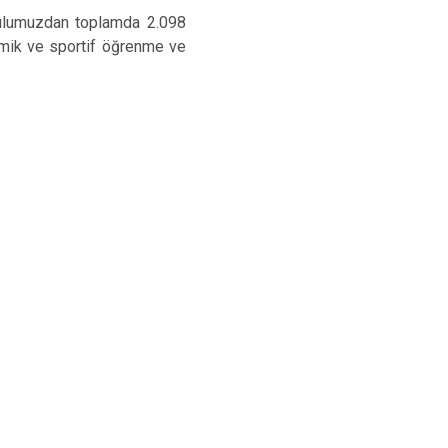
Hüyük
Tuzlukçu
okulumuzdan toplamda 2.098
Ilgın
Yalıhüyük
demik ve sportif öğrenme ve
Kadınhanı
Yunak
Karapınar
Karatay