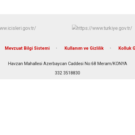
Çeltik
Cihanbeyli
Çumra
Derbent
Derebucak
Mevzuat Bilgi Sistemi
Kullanım ve Gizlilik
Kolluk 
Havzan Mahallesi Azerbaycan Caddesi No:68 Meram/KONYA
332 3518830