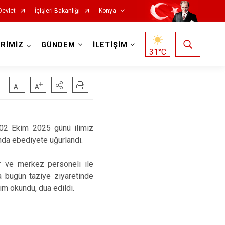
Devlet
İçişleri Bakanlığı
Konya
RİMİZ
GÜNDEM
İLETİŞİM
31
°C
Doğanhisar
Kulu
 02 Ekim 2025 günü ilimiz
nda ebediyete uğurlandı.
Emirgazi
Meram
Ereğli
Sarayönü
r ve merkez personeli ile
Güneysınır
Selçuklu
 bugün taziye ziyaretinde
im okundu, dua edildi.
Hadim
Seydişehir
Halkapınar
Taşkent