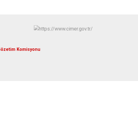
Hüyük
Tuzlukçu
Ilgın
Yalıhüyük
Kadınhanı
Yunak
Karapınar
Karatay
Gözetim Komisyonu