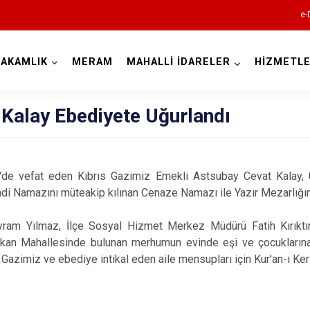
e-
AKAMLIK
MERAM
MAHALLİ İDARELER
HİZMETLE
Konya
 Kalay Ebediyete Uğurlandı
Ahırlı
de vefat eden Kıbrıs Gazimiz Emekli Astsubay Cevat Kalay,
ndi Namazını müteakip kılınan Cenaze Namazı ile Yazır Mezarlığı
Akören
Akşehir
ram Yılmaz, İlçe Sosyal Hizmet Merkez Müdürü Fatih Kırıktı
Altınekin
şkan Mahallesinde bulunan merhumun evinde eşi ve çocuklarına
Gazimiz ve ebediye intikal eden aile mensupları için Kur'an-ı Ker
Beyşehir
Bozkır